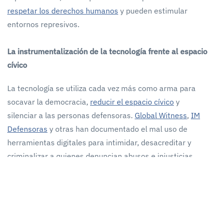
respetar los derechos humanos
y pueden estimular
entornos represivos.
La instrumentalización de la tecnología frente al espacio
cívico
La tecnología se utiliza cada vez más como arma para
socavar la democracia,
reducir el espacio cívico
y
silenciar a las personas defensoras.
Global Witness
,
IM
Defensoras
y otras han documentado el mal uso de
herramientas digitales para intimidar, desacreditar y
criminalizar a quienes denuncian abusos e injusticias.
Las campañas de difamación en línea se han convertido
en una táctica habitual para socavar a activistas y
movimientos sociales. En los últimos años,